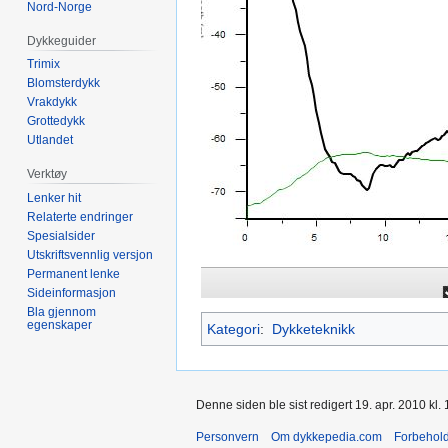
Nord-Norge
Dykkeguider
Trimix
Blomsterdykk
Vrakdykk
Grottedykk
Utlandet
Verktøy
Lenker hit
Relaterte endringer
Spesialsider
Utskriftsvennlig versjon
Permanent lenke
Sideinformasjon
Bla gjennom
egenskaper
Kategori
:
Dykketeknikk
Denne siden ble sist redigert 19. apr. 2010 kl. 
Personvern
Om dykkepedia.com
Forbehol