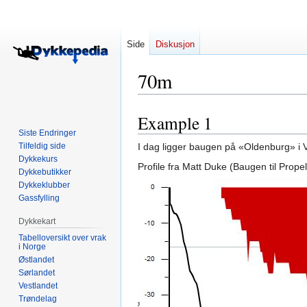
Side
Diskusjon
70m
Example 1
Hopp
Hopp
Siste Endringer
til
til
Tilfeldig side
I dag ligger baugen på «Oldenburg» i
navigering
søk
Dykkekurs
Profile fra Matt Duke (Baugen til Prope
Dykkebutikker
Dykkeklubber
Gassfylling
Dykkekart
Tabelloversikt over vrak
i Norge
Østlandet
Sørlandet
Vestlandet
Trøndelag