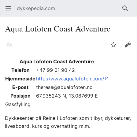
dykkepedia.com
Åpne hovedmenyen
Søk
Aqua Lofoten Coast Adventure
Språk
Overvåk
Rediger
Aqua Lofoten Coast Adventure
Telefon
+47 99 01 90 42
Hjemmeside
http://www.aqualofoten.com/
E-post
therese@aqualofoten.no
Posisjon
67.935243 N, 13.087699 E
Gassfylling
Dykkesenter på Reine i Lofoten som tilbyr, dykketurer,
liveaboard, kurs og overnatting m.m.