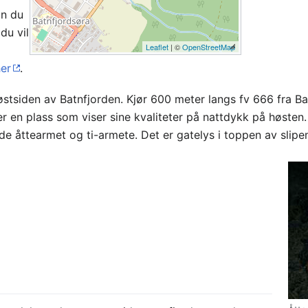
an du
du vil
Leaflet
| ©
OpenStreetMap
her
.
stsiden av Batnfjorden. Kjør 600 meter langs fv 666 fra Ba
 er en plass som viser sine kvaliteter på nattdykk på høsten
åde åttearmet og ti-armete. Det er gatelys i toppen av slipen