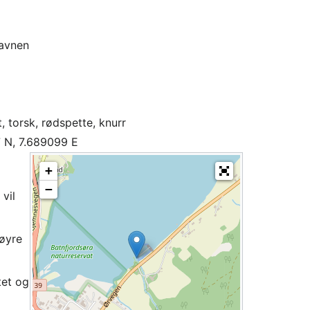
avnen
, torsk, rødspette, knurr
 N, 7.689099 E
+
−
 vil
høyre
tet og