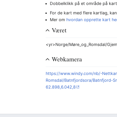
Dobbelklikk på et område på kart
For de kart med flere kartlag, kan 
Mer om
hvordan opprette kart he
Været
<yr>Norge/Møre_og_Romsdal/Gjemn
Webkamera
https://www.windy.com/nb/-Nett
Romsdal/Batnfjordsora/Batnfjor
62.898,6.042,8