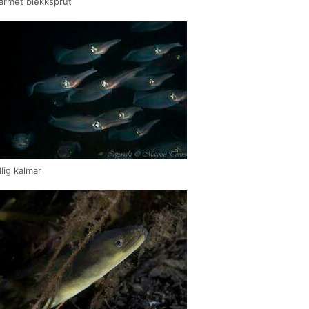
armet blekksprut
lig kalmar