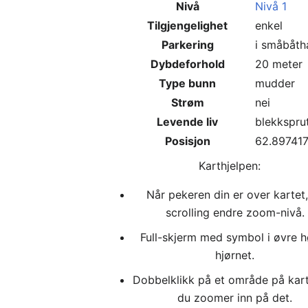
Nivå
Nivå 1
Tilgjengelighet
enkel
Parkering
i småbåth
Dybdeforhold
20 meter
Type bunn
mudder
Strøm
nei
Levende liv
blekksprut
Posisjon
62.897417
Karthjelpen:
Når pekeren din er over kartet,
scrolling endre zoom-nivå.
Full-skjerm med symbol i øvre 
hjørnet.
Dobbelklikk på et område på kar
du zoomer inn på det.