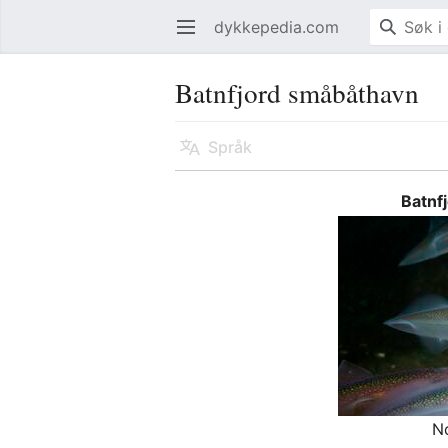
dykkepedia.com
Åpne hovedmenyen
Batnfjord småbåthavn
Språk
Batnf
No