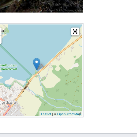
Leaflet
| ©
OpenStreetMap