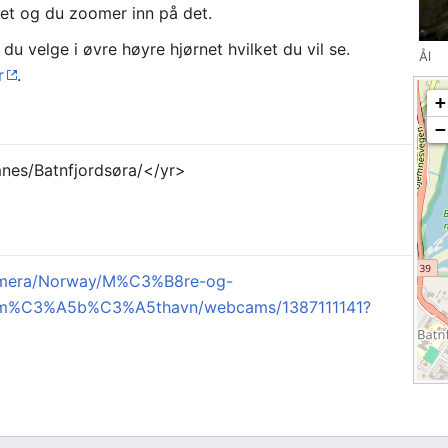
et og du zoomer inn på det.
du velge i øvre høyre hjørnet hvilket du vil se.
Ål
r
.
+
−
es/Batnfjordsøra/</yr>
kamera/Norway/M%C3%B8re-og-
d-Sm%C3%A5b%C3%A5thavn/webcams/1387111141?