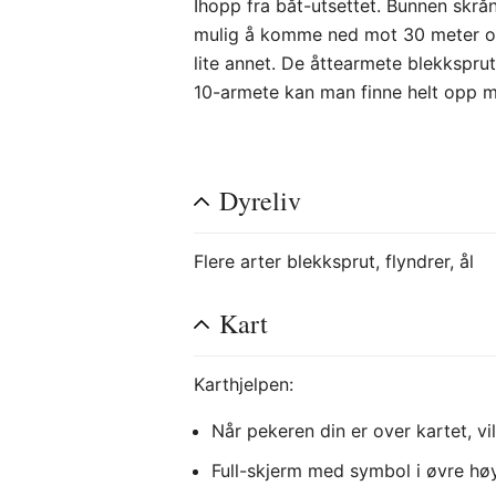
Ihopp fra båt-utsettet. Bunnen skrå
mulig å komme ned mot 30 meter om
lite annet. De åttearmete blekkspru
10-armete kan man finne helt opp m
Dyreliv
Flere arter blekksprut, flyndrer, ål
Kart
Karthjelpen:
Når pekeren din er over kartet, vi
Full-skjerm med symbol i øvre høy