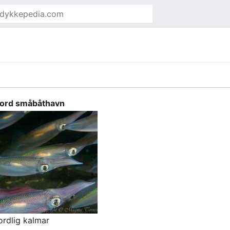
jord småbåthavn
rdlig kalmar