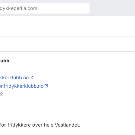
lubb
kkerklubb.no
nfridykkerklubb.no
62
for fridykkere over hele Vestlandet.