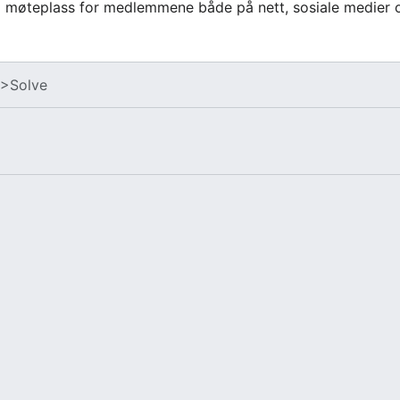
l møteplass for medlemmene både på nett, sosiale medier o
v
>Solve