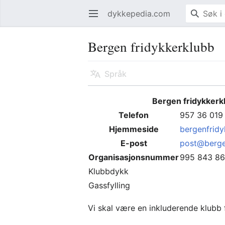
dykkepedia.com
Åpne hovedmenyen
Bergen fridykkerklubb
Språk
Bergen fridykkerk
Telefon
957 36 019
Hjemmeside
bergenfridy
E-post
post@berge
Organisasjonsnummer
995 843 8
Klubbdykk
Gassfylling
Vi skal være en inkluderende klubb 