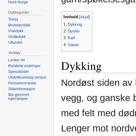
Nord-Norge
Dykkeguider
Innhold
Trimix
1
Dykking
Blomsterdykk
2
Dyreliv
Vrakdykk
Grottedykk
3
Kart
Utlandet
4
Været
Verktøy
Dykking
Lenker hit
Relaterte endringer
Spesialsider
Utskriftsvennlig versjon
Nordøst siden av 
Permanent lenke
Sideinformasjon
vegg, og ganske 
Bla gjennom
egenskaper
med felt med dø
Lenger mot nordv