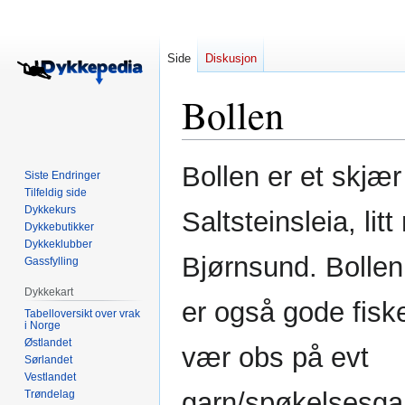
Side
Diskusjon
Bollen
Hopp
Hopp
Bollen er et skjæ
Siste Endringer
til
til
Tilfeldig side
navigering
søk
Dykkekurs
Saltsteinsleia, litt
Dykkebutikker
Dykkeklubber
Bjørnsund. Bollen
Gassfylling
Dykkekart
er også gode fisk
Tabelloversikt over vrak
i Norge
Østlandet
vær obs på evt
Sørlandet
Vestlandet
garn/spøkelsesga
Trøndelag