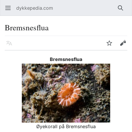
dykkepedia.com
Åpne hovedmenyen
Søk
Bremsnesflua
Språk
Overvåk
Rediger
Bremsnesflua
Øyekorall på Bremsnesflua