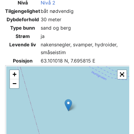
Nivå
Nivå 2
Tilgjengelighet
båt nødvendig
Dybdeforhold
30 meter
Type bunn
sand og berg
Strøm
ja
Levende liv
nakensnegler, svamper, hydroider,
småseistim
Posisjon
63.101018 N, 7.695815 E
+
−