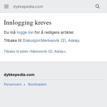
dykkepedia.com
Åpne hovedmenyen
Søk
Innlogging kreves
Du må
logge inn
for å redigere artikler.
Tilbake til
Diskusjon:Merkesvik (2), Askøy
.
Tilbake til siden «Merkesvik (2), Askøy».
dykkepedia.com
Personvern
Bordmaskin