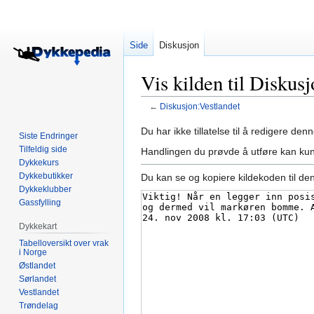
Side
Diskusjon
Vis kilden til Diskus
←
Diskusjon:Vestlandet
Hopp
Hopp
Du har ikke tillatelse til å redigere denn
Siste Endringer
til
til
Tilfeldig side
Handlingen du prøvde å utføre kan kun
navigering
søk
Dykkekurs
Dykkebutikker
Du kan se og kopiere kildekoden til de
Dykkeklubber
Gassfylling
Dykkekart
Tabelloversikt over vrak
i Norge
Østlandet
Sørlandet
Vestlandet
Trøndelag