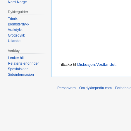
Nord-Norge
Dykkeguider
Trimix
Blomsterdykk
Vrakdykk
Grottedykk
Utlandet
Verktøy
Lenker hit
Relaterte endringer
Tilbake til
Diskusjon:Vestlandet
.
Spesialsider
Sideinformasjon
Personvern
Om dykkepedia.com
Forbehol