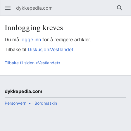
dykkepedia.com
Åpne hovedmenyen
Søk
Innlogging kreves
Du må
logge inn
for å redigere artikler.
Tilbake til
Diskusjon:Vestlandet
.
Tilbake til siden «Vestlandet».
dykkepedia.com
Personvern
Bordmaskin