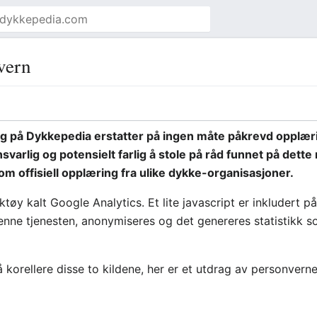
vern
 på Dykkepedia erstatter på ingen måte påkrevd opplæring
nsvarlig og potensielt farlig å stole på råd funnet på dett
m offisiell opplæring fra ulike dykke-organisasjoner.
ktøy kalt Google Analytics. Et lite javascript er inkludert p
enne tjenesten, anonymiseres og det genereres statistikk som
 å korellere disse to kildene, her er et utdrag av personvern