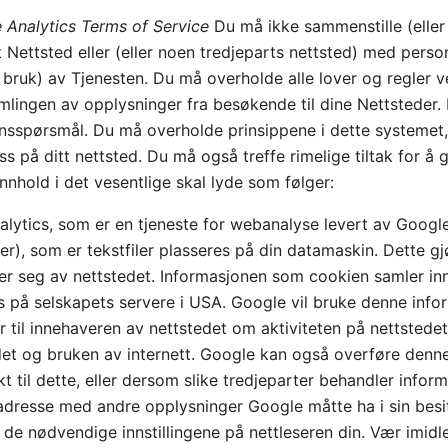
e Analytics Terms of Service
Du må ikke sammenstille (eller 
t Nettsted eller (eller noen tredjeparts nettsted) med pers
rts bruk) av Tjenesten. Du må overholde alle lover og regler
lingen av opplysninger fra besøkende til dine Nettsteder. D
nsspørsmål. Du må overholde prinsippene i dette systemet
s på ditt nettsted. Du må også treffe rimelige tiltak for å 
nhold i det vesentlige skal lyde som følger:
lytics, som er en tjeneste for webanalyse levert av Google
r), som er tekstfiler plasseres på din datamaskin. Dette gjø
r seg av nettstedet. Informasjonen som cookien samler inn
s på selskapets servere i USA. Google vil bruke denne info
r til innehaveren av nettstedet om aktiviteten på nettstedet,
tedet og bruken av internett. Google kan også overføre denne
ikt til dette, eller dersom slike tredjeparter behandler inf
 adresse med andre opplysninger Google måtte ha i sin besi
 de nødvendige innstillingene på nettleseren din. Vær imi