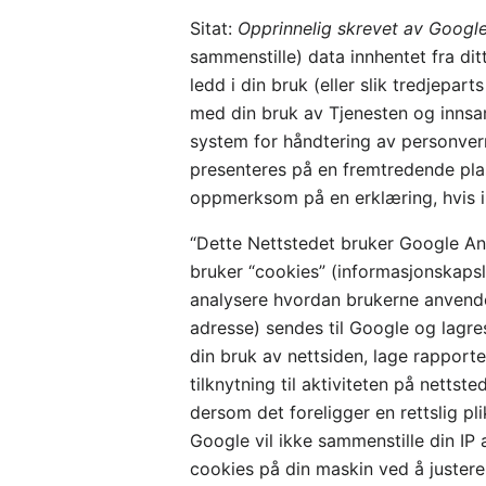
Sitat:
Opprinnelig skrevet av Googl
sammenstille) data innhentet fra dit
ledd i din bruk (eller slik tredjepa
med din bruk av Tjenesten og innsam
system for håndtering av personver
presenteres på en fremtredende plas
oppmerksom på en erklæring, hvis in
“Dette Nettstedet bruker Google Ana
bruker “cookies” (informasjonskapsle
analysere hvordan brukerne anvende
adresse) sendes til Google og lagre
din bruk av nettsiden, lage rapporte
tilknytning til aktiviteten på netts
dersom det foreligger en rettslig pl
Google vil ikke sammenstille din IP
cookies på din maskin ved å justere