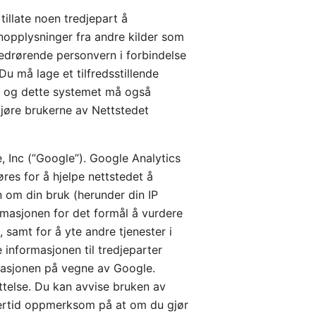
tillate noen tredjepart å
onopplysninger fra andre kilder som
 vedrørende personvern i forbindelse
u må lage et tilfredsstillende
, og dette systemet må også
gjøre brukerne av Nettstedet
, Inc (”Google”). Google Analytics
res for å hjelpe nettstedet å
 om din bruk (herunder din IP
rmasjonen for det formål å vurdere
 samt for å yte andre tjenester i
 informasjonen til tredjeparter
ormasjonen på vegne av Google.
ttelse. Du kan avvise bruken av
dlertid oppmerksom på at om du gjør