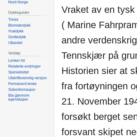
Nord-Norge
Vraket av en tys
Dykkeguider
Trimix
( Marine Fahrpram
Blomsterdykk
Vrakdykk
andre verdenskrig
Grottedykk
Utlandet
Tennskjær på gru
Verktøy
Lenker hit
Relaterte endringer
Historien sier at s
Spesialsider
Utskriftsvennlig versjon
fra fortøyningen 
Permanent lenke
Sideinformasjon
Bla gjennom
21. November 194
egenskaper
forsøkt berget se
forsvant skipet ne