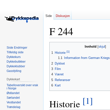
Side
Diskusjon
F 244
Hopp
Hopp
Innhold
Siste Endringer
til
til
[1]
Tilfeldig side
1
Historie
navigering
søk
Dykkekurs
1.1
Information from German Krieg
Dykkebutikker
2
Dykket
Dykkeklubber
3
Film
Gassfylling
4
Været
Dykkekart
5
Referanser
Tabelloversikt over vrak
6
Kart
i Norge
Østlandet
[1]
Sørlandet
Historie
Vestlandet
Trøndelag