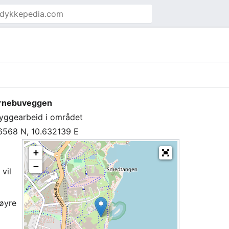
rnebuveggen
yggearbeid i området
6568 N, 10.632139 E
+
−
 vil
høyre