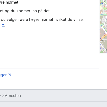
re hjørnet.
et og du zoomer inn på det.
du velge i øvre høyre hjørnet hvilket du vil se.
r
.
ggen
v
>Arnesten