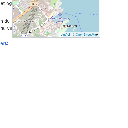
tet og
an du
du vil
Leaflet
| ©
OpenStreetMap
her
.