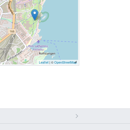
Leaflet
| ©
OpenStreetMap