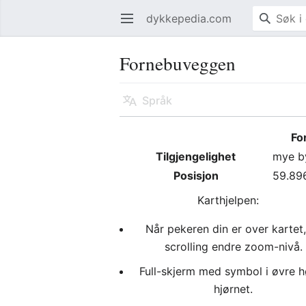
dykkepedia.com
Åpne hovedmenyen
Fornebuveggen
Språk
Fo
Tilgjengelighet
mye b
Posisjon
59.89
Karthjelpen:
Når pekeren din er over kartet,
scrolling endre zoom-nivå.
Full-skjerm med symbol i øvre 
hjørnet.