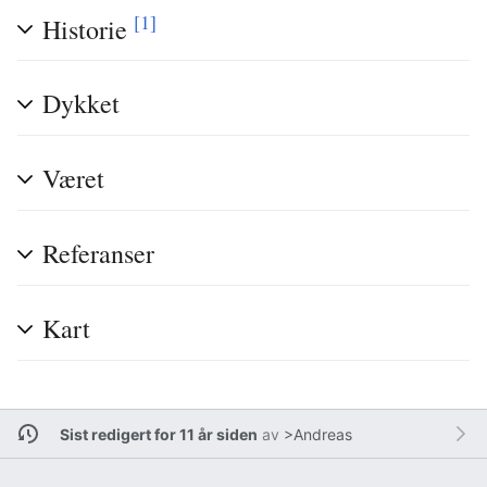
[1]
Historie
Dykket
Været
Referanser
Kart
Sist redigert for 11 år siden
av
>Andreas