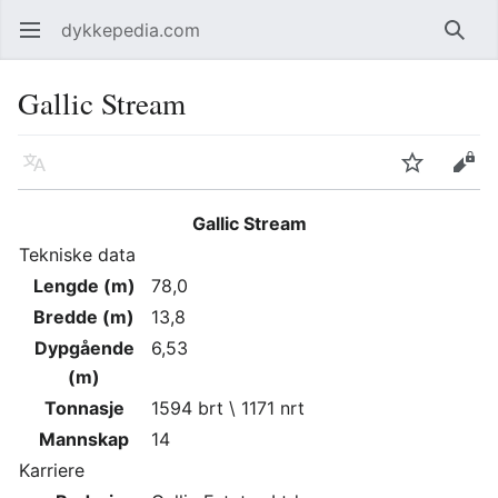
dykkepedia.com
Åpne hovedmenyen
Søk
Gallic Stream
Språk
Overvåk
Rediger
Gallic Stream
Tekniske data
Lengde (m)
78,0
Bredde (m)
13,8
Dypgående
6,53
(m)
Tonnasje
1594 brt \ 1171 nrt
Mannskap
14
Karriere