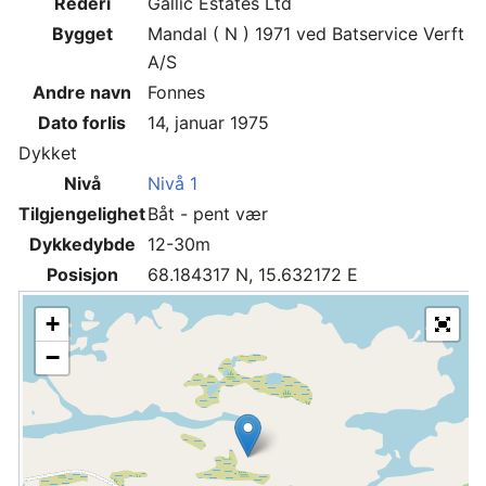
Rederi
Gallic Estates Ltd
Bygget
Mandal ( N ) 1971 ved Batservice Verft
A/S
Andre navn
Fonnes
Dato forlis
14, januar 1975
Dykket
Nivå
Nivå 1
Tilgjengelighet
Båt - pent vær
Dykkedybde
12-30m
Posisjon
68.184317 N, 15.632172 E
+
−