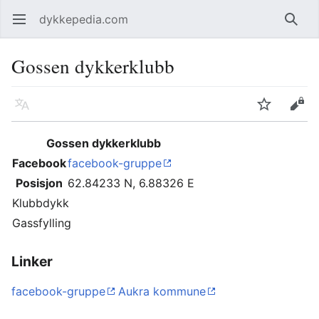
dykkepedia.com
Åpne hovedmenyen
Søk
Gossen dykkerklubb
Språk
Overvåk
Rediger
Gossen dykkerklubb
Facebook
facebook-gruppe
Posisjon
62.84233 N, 6.88326 E
Klubbdykk
Gassfylling
Linker
facebook-gruppe
Aukra kommune