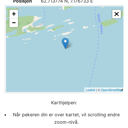
Posisjon
62.713774 N, 7.176733 E
+
−
Leaflet
| ©
OpenStreetMap
Karthjelpen:
Når pekeren din er over kartet, vil scrolling endre
zoom-nivå.