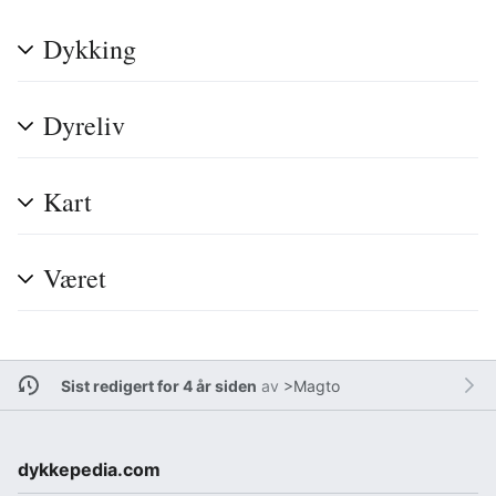
Dykking
Dyreliv
Kart
Været
Sist redigert for 4 år siden
av
>Magto
dykkepedia.com