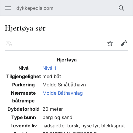
dykkepedia.com
Åpne hovedmenyen
Søk
Hjertøya sør
Språk
Overvåk
Rediger
Hjertøya
Nivå
Nivå 1
Tilgjengelighet
med båt
Parkering
Molde Småbåthavn
Nærmeste
Molde Båthavnlag
båtrampe
Dybdeforhold
20 meter
Type bunn
berg og sand
Levende liv
rødspette, torsk, hyse lyr, blekksprut