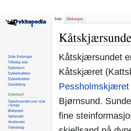
Side
Diskusjon
Kåtskjærsunde
Hopp
Hopp
Kåtskjærsundet e
Siste Endringer
til
til
Tilfeldig side
navigering
søk
Dykkekurs
Kåtskjæret (Katts
Dykkebutikker
Dykkeklubber
Pessholmskjæret
Gassfylling
Dykkekart
Bjørnsund. Sunde
Tabelloversikt over vrak
i Norge
Østlandet
fine steinformasjo
Sørlandet
Vestlandet
skjellsand på dype
Trøndelag