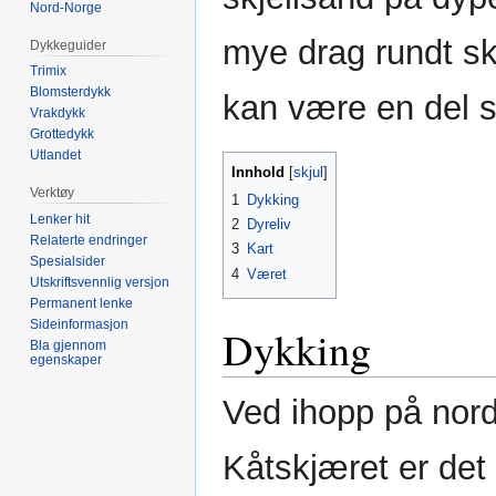
Nord-Norge
mye drag rundt sk
Dykkeguider
Trimix
Blomsterdykk
kan være en del s
Vrakdykk
Grottedykk
Utlandet
Innhold
Verktøy
1
Dykking
Lenker hit
2
Dyreliv
Relaterte endringer
3
Kart
Spesialsider
4
Været
Utskriftsvennlig versjon
Permanent lenke
Sideinformasjon
Dykking
Bla gjennom
egenskaper
Ved ihopp på nor
Kåtskjæret er det 