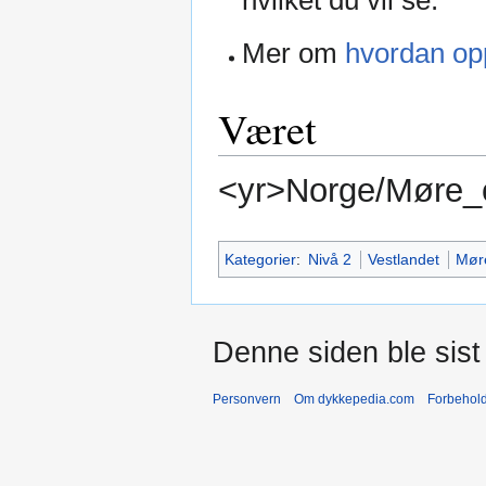
hvilket du vil se.
Mer om
hvordan opp
Været
<yr>Norge/Møre_
Kategorier
:
Nivå 2
Vestlandet
Mør
Denne siden ble sist 
Personvern
Om dykkepedia.com
Forbehol