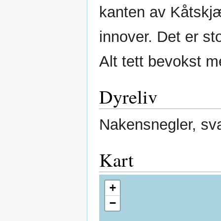
kanten av Kåtskj
innover. Det er st
Alt tett bevokst m
Dyreliv
Nakensnegler, sv
Kart
+
−