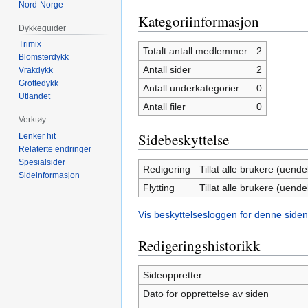
Nord-Norge
Kategoriinformasjon
Dykkeguider
Trimix
Totalt antall medlemmer
2
Blomsterdykk
Antall sider
2
Vrakdykk
Grottedykk
Antall underkategorier
0
Utlandet
Antall filer
0
Verktøy
Sidebeskyttelse
Lenker hit
Relaterte endringer
Spesialsider
Redigering
Tillat alle brukere (uendel
Sideinformasjon
Flytting
Tillat alle brukere (uendel
Vis beskyttelsesloggen for denne siden
Redigeringshistorikk
Sideoppretter
Dato for opprettelse av siden