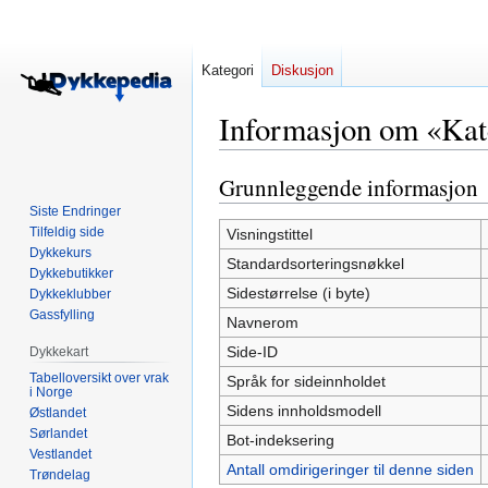
Kategori
Diskusjon
Informasjon om «Kat
Grunnleggende informasjon
Hopp
Hopp
til
til
Siste Endringer
navigering
søk
Tilfeldig side
Visningstittel
Dykkekurs
Standardsorteringsnøkkel
Dykkebutikker
Sidestørrelse (i byte)
Dykkeklubber
Gassfylling
Navnerom
Side-ID
Dykkekart
Tabelloversikt over vrak
Språk for sideinnholdet
i Norge
Sidens innholdsmodell
Østlandet
Sørlandet
Bot-indeksering
Vestlandet
Antall omdirigeringer til denne siden
Trøndelag