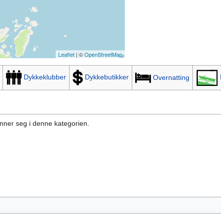
Leaflet
| ©
OpenStreetMap
Dykkeklubber
Dykkebutikker
Overnatting
inner seg i denne kategorien.