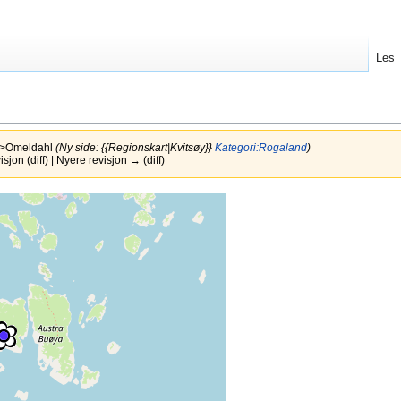
Les
>Omeldahl
(Ny side: {{Regionskart|Kvitsøy}}
Kategori:Rogaland
)
jon (diff) | Nyere revisjon → (diff)