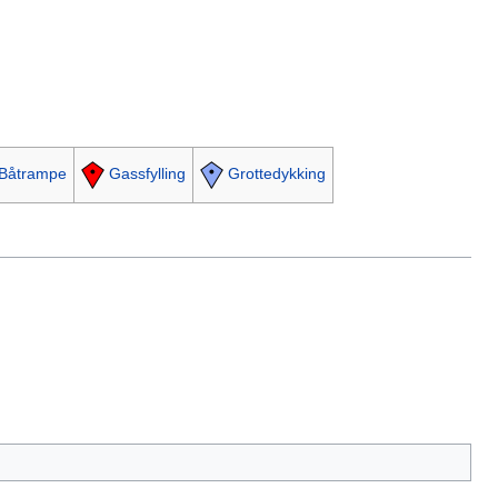
Båtrampe
Gassfylling
Grottedykking