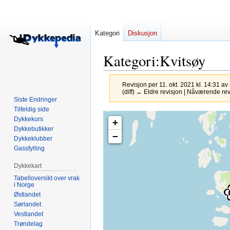
Kategori
Diskusjon
Kategori
:
Kvitsøy
Revisjon per 11. okt. 2021 kl. 14:31 av
(diff) ← Eldre revisjon | Nåværende revis
Siste Endringer
Tilfeldig side
Hopp
Hopp
Dykkekurs
+
til
til
Dykkebutikker
−
navigering
søk
Dykkeklubber
Gassfylling
Dykkekart
Tabelloversikt over vrak
i Norge
Østlandet
Sørlandet
Vestlandet
Trøndelag