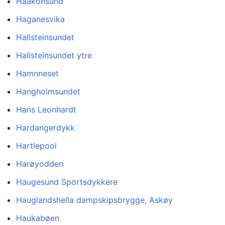
Haakonsund
Haganesvika
Hallsteinsundet
Hallsteinsundet ytre
Hamnneset
Hangholmsundet
Hans Leonhardt
Hardangerdykk
Hartlepool
Harøyodden
Haugesund Sportsdykkere
Hauglandshella dampskipsbrygge, Askøy
Haukabøen