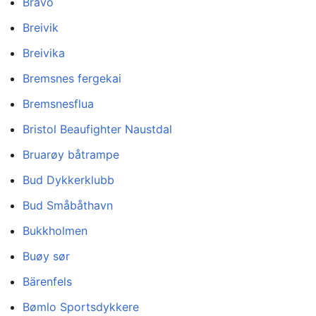
Bravo
Breivik
Breivika
Bremsnes fergekai
Bremsnesflua
Bristol Beaufighter Naustdal
Bruarøy båtrampe
Bud Dykkerklubb
Bud Småbåthavn
Bukkholmen
Buøy sør
Bärenfels
Bømlo Sportsdykkere