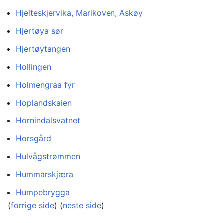
Hjelteskjervika, Marikoven, Askøy
Hjertøya sør
Hjertøytangen
Hollingen
Holmengraa fyr
Hoplandskaien
Hornindalsvatnet
Horsgård
Hulvågstrømmen
Hummarskjæra
Humpebrygga
(
forrige side
) (
neste side
)