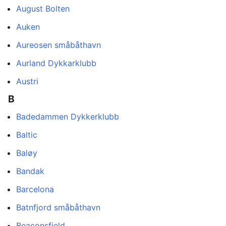
August Bolten
Auken
Aureosen småbåthavn
Aurland Dykkarklubb
Austri
B
Badedammen Dykkerklubb
Baltic
Baløy
Bandak
Barcelona
Batnfjord småbåthavn
Beaconsfield