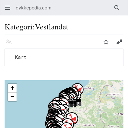
dykkepedia.com
Åpne hovedmenyen
Søk
Kategori
:
Vestlandet
Språk
Overvåk
Rediger
+
−