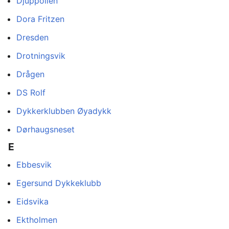
Djuppollen
Dora Fritzen
Dresden
Drotningsvik
Drågen
DS Rolf
Dykkerklubben Øyadykk
Dørhaugsneset
E
Ebbesvik
Egersund Dykkeklubb
Eidsvika
Ektholmen