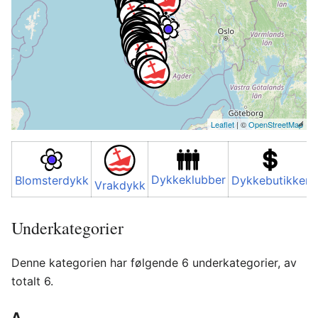
Leaflet
| ©
OpenStreetMap
Dykkeklubber
Blomsterdykk
Dykkebutikker
Vrakdykk
Underkategorier
Denne kategorien har følgende 6 underkategorier, av
totalt 6.
A