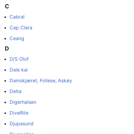
C
Cabral
Cap Clara
Ceang
D
D/S Olof
Dale kai
Damskjæret, Follese, Askøy
Delta
Digerhalsen
DiveRite
Djupasund