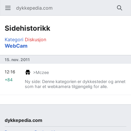
dykkepedia.com
Åpne hovedmenyen
Søk
Sidehistorikk
Kategori
Diskusjon
WebCam
15. nov. 2011
12:16
>Mczee
+84
Ny side: Denne kategorien er dykkesteder og annet
som har et webkamera tilgjengelig for alle.
dykkepedia.com