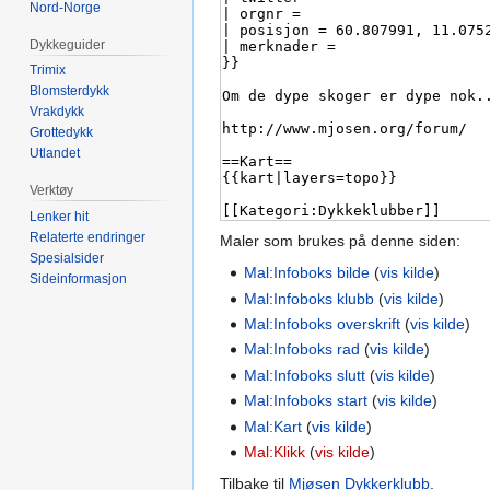
Nord-Norge
Dykkeguider
Trimix
Blomsterdykk
Vrakdykk
Grottedykk
Utlandet
Verktøy
Lenker hit
Relaterte endringer
Maler som brukes på denne siden:
Spesialsider
Mal:Infoboks bilde
(
vis kilde
)
Sideinformasjon
Mal:Infoboks klubb
(
vis kilde
)
Mal:Infoboks overskrift
(
vis kilde
)
Mal:Infoboks rad
(
vis kilde
)
Mal:Infoboks slutt
(
vis kilde
)
Mal:Infoboks start
(
vis kilde
)
Mal:Kart
(
vis kilde
)
Mal:Klikk
(
vis kilde
)
Tilbake til
Mjøsen Dykkerklubb
.