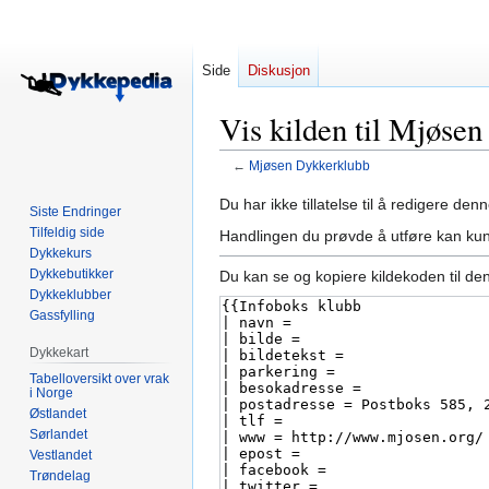
Side
Diskusjon
Vis kilden til Mjøse
←
Mjøsen Dykkerklubb
Hopp
Hopp
Du har ikke tillatelse til å redigere denn
Siste Endringer
til
til
Tilfeldig side
Handlingen du prøvde å utføre kan kun
navigering
søk
Dykkekurs
Dykkebutikker
Du kan se og kopiere kildekoden til de
Dykkeklubber
Gassfylling
Dykkekart
Tabelloversikt over vrak
i Norge
Østlandet
Sørlandet
Vestlandet
Trøndelag