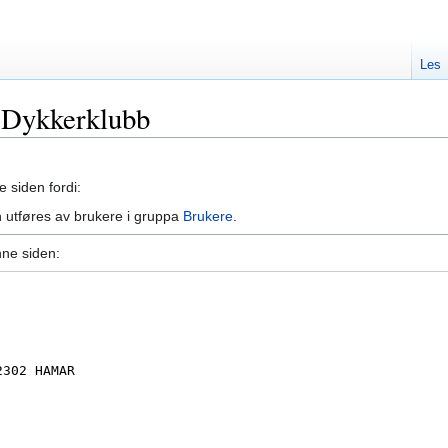
Les
n Dykkerklubb
e siden fordi:
 utføres av brukere i gruppa
Brukere
.
nne siden: