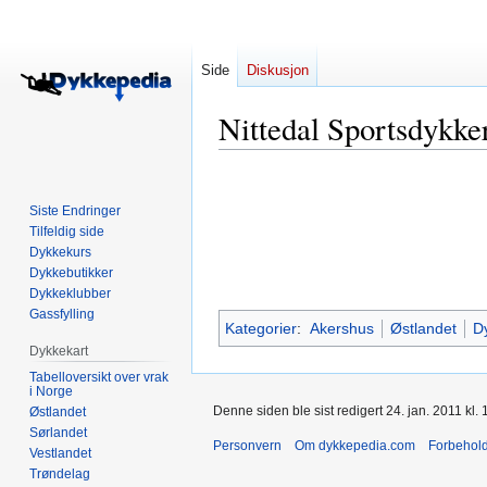
Side
Diskusjon
Nittedal Sportsdykke
Hopp
Hopp
til
til
Siste Endringer
navigering
søk
Tilfeldig side
Dykkekurs
Dykkebutikker
Dykkeklubber
Gassfylling
Kategorier
:
Akershus
Østlandet
D
Dykkekart
Tabelloversikt over vrak
i Norge
Denne siden ble sist redigert 24. jan. 2011 kl. 
Østlandet
Sørlandet
Personvern
Om dykkepedia.com
Forbehol
Vestlandet
Trøndelag