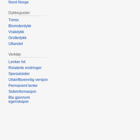
Nord-Norge
Dykkeguider
Trimix
Blomsterdykk
Vrakdykk
Grottedykk
Utlandet
Verktøy
Lenker hit
Relaterte endringer
Spesialsider
Utskriftsvennlig versjon
Permanent lenke
Sideinformasjon
Bla gjennom
egenskaper