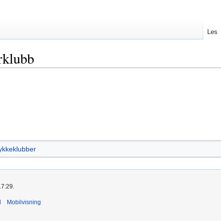
Les
rklubb
ykkeklubber
17:29.
d
Mobilvisning