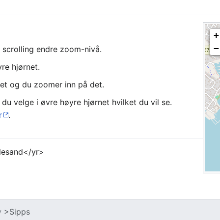
+
−
l scrolling endre zoom-nivå.
re hjørnet.
et og du zoomer inn på det.
du velge i øvre høyre hjørnet hvilket du vil se.
r
.
llesand</yr>
v
>Sipps