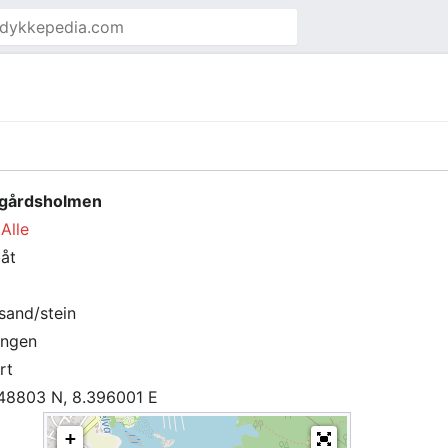
gårdsholmen
Alle
båt
/sand/stein
ingen
rt
48803 N, 8.396001 E
+