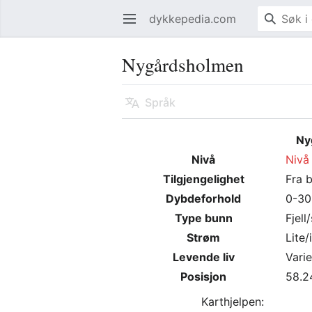
dykkepedia.com
Åpne hovedmenyen
Nygårdsholmen
Språk
Ny
Nivå
Nivå 
Tilgjengelighet
Fra 
Dybdeforhold
0-30
Type bunn
Fjell
Strøm
Lite/
Levende liv
Varie
Posisjon
58.2
Karthjelpen: