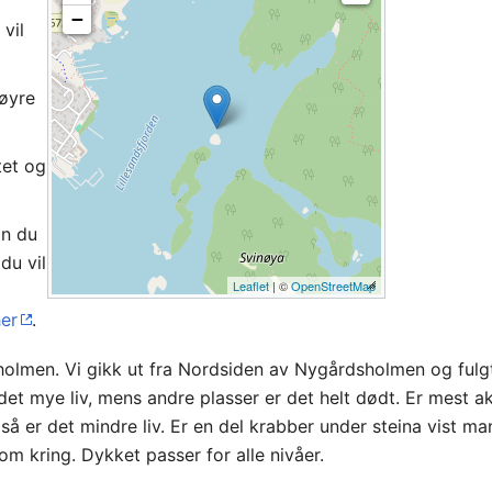
−
 vil
høyre
tet og
an du
du vil
Leaflet
| ©
OpenStreetMap
her
.
holmen. Vi gikk ut fra Nordsiden av Nygårdsholmen og fulgt
det mye liv, mens andre plasser er det helt dødt. Er mest a
r det mindre liv. Er en del krabber under steina vist man l
m kring. Dykket passer for alle nivåer.