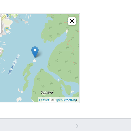
Leaflet
| ©
OpenStreetMap