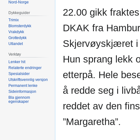
Nord-Norge
22.00 gikk fraktes
Dykkeguider
Trimix
DKAK fra Hamburg
Blomsterdykk
Vrakdykk
Grottedykk
Skjervøyskjæret i
Utlandet
Verktøy
Hun sprang lekk o
Lenker hit
Relaterte endringer
etterpå. Hele bese
Spesialsider
Utskriftsvennlig versjon
Permanent lenke
å redde seg i livb
Sideinformasjon
Bla gjennom
egenskaper
reddet av den fi
”Margaretha”.