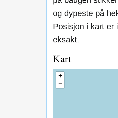
på baugen stikker
og dypeste på he
Posisjon i kart er 
eksakt.
Kart
+
−