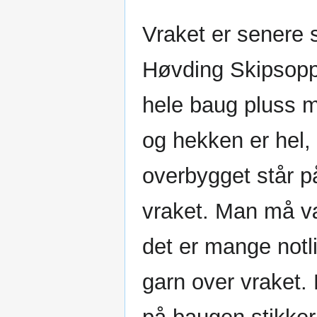
Vraket er senere 
Høvding Skipsop
hele baug pluss 
og hekken er hel,
overbygget står p
vraket. Man må væ
det er mange notl
garn over vraket.