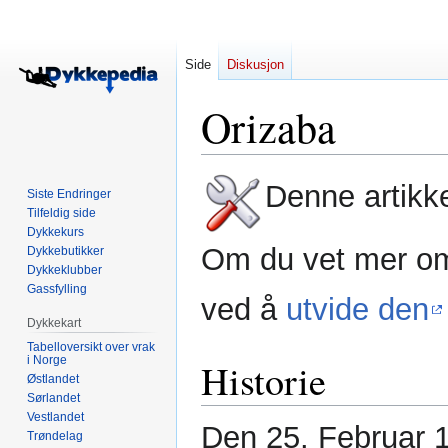
Side
Diskusjon
Orizaba
Hopp
Hopp
Denne artikk
Siste Endringer
til
til
Tilfeldig side
navigering
søk
Dykkekurs
Om du vet mer om
Dykkebutikker
Dykkeklubber
Gassfylling
ved å
utvide den
Dykkekart
Tabelloversikt over vrak
i Norge
Historie
Østlandet
Sørlandet
Vestlandet
Den 25. Februar 
Trøndelag