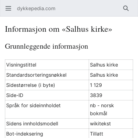
dykkepedia.com
Åpne hovedmenyen
Søk
Informasjon om «Salhus kirke»
Grunnleggende informasjon
Visningstittel
Salhus kirke
Standardsorteringsnøkkel
Salhus kirke
Sidestørrelse (i byte)
1 129
Side-ID
3839
Språk for sideinnholdet
nb - norsk
bokmål
Sidens innholdsmodell
wikitekst
Bot-indeksering
Tillatt