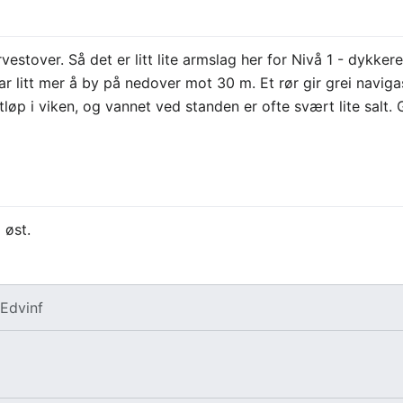
vestover. Så det er litt lite armslag her for Nivå 1 - dykke
litt mer å by på nedover mot 30 m. Et rør gir grei navigasj
tløp i viken, og vannet ved standen er ofte svært lite salt.
 øst.
v
Edvinf