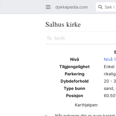
dykkepedia.com
Åpne hovedmenyen
Salhus kirke
Språk
Nivå
Nivå 1
Tilgjengelighet
Enkel 
Parkering
rikeli
Dybdeforhold
20 - 
Type bunn
sand, 
Posisjon
60.50
Karthjelpen:
Når pekeren din er over kartet,