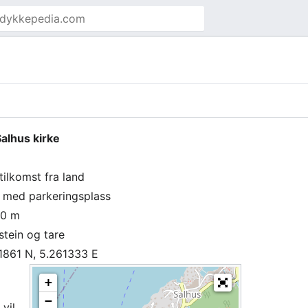
Salhus kirke
tilkomst fra land
g med parkeringsplass
30 m
stein og tare
1861 N, 5.261333 E
+
−
 vil