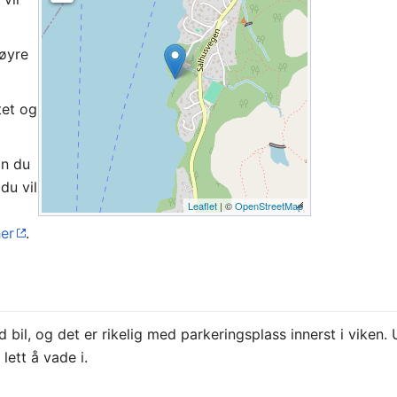
høyre
tet og
an du
du vil
Leaflet
| ©
OpenStreetMap
her
.
bil, og det er rikelig med parkeringsplass innerst i viken. 
lett å vade i.