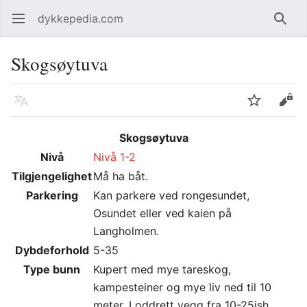
dykkepedia.com
Åpne hovedmenyen
Søk
Skogsøytuva
Språk
Overvåk
Rediger
Skogsøytuva
Nivå
Nivå 1-2
Tilgjengelighet
Må ha båt.
Parkering
Kan parkere ved rongesundet,
Osundet eller ved kaien på
Langholmen.
Dybdeforhold
5-35
Type bunn
Kupert med mye tareskog,
kampesteiner og mye liv ned til 10
meter. Loddrett vegg fra 10-25ish