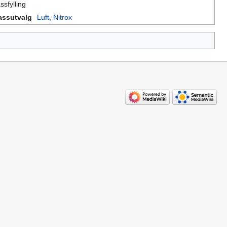
ssfylling
assutvalg
Luft
,
Nitrox