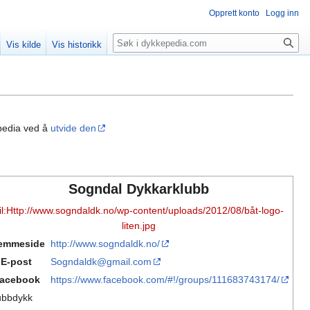
Opprett konto
Logg inn
Søk
Vis kilde
Vis historikk
pedia ved å
utvide den
Sogndal Dykkarklubb
il:Http://www.sogndaldk.no/wp-content/uploads/2012/08/båt-logo-
liten.jpg
emmeside
http://www.sogndaldk.no/
E-post
Sogndaldk@gmail.com
acebook
https://www.facebook.com/#!/groups/111683743174/
ubbdykk