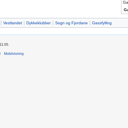
Ga
G
Vestlandet
Dykkeklubber
Sogn og Fjordane
Gassfylling
 11:05.
d
Mobilvisning