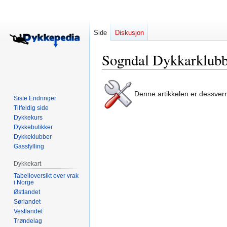
Side
Diskusjon
Sogndal Dykkarklub
Hopp
Hopp
Denne artikkelen er dessver
til
til
Siste Endringer
navigering
søk
Tilfeldig side
Dykkekurs
Dykkebutikker
Dykkeklubber
Gassfylling
Dykkekart
Tabelloversikt over vrak
i Norge
Østlandet
Sørlandet
Vestlandet
Trøndelag