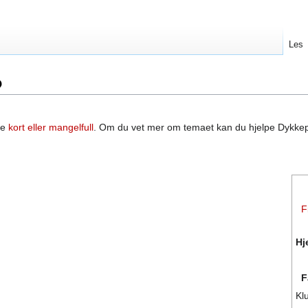
Les
b
re
kort eller mangelfull
. Om du vet mer om temaet kan du hjelpe Dykke
F
Hj
F
Kl