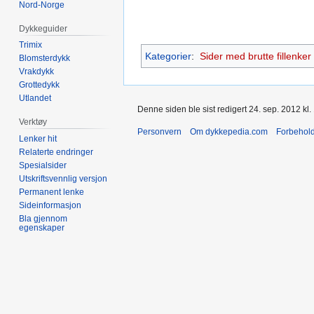
Nord-Norge
Dykkeguider
Trimix
Kategorier
:
Sider med brutte fillenker
Blomsterdykk
Vrakdykk
Grottedykk
Utlandet
Denne siden ble sist redigert 24. sep. 2012 kl.
Verktøy
Personvern
Om dykkepedia.com
Forbehol
Lenker hit
Relaterte endringer
Spesialsider
Utskriftsvennlig versjon
Permanent lenke
Sideinformasjon
Bla gjennom
egenskaper