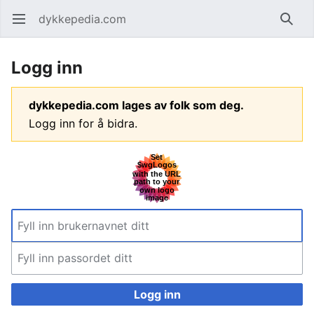
dykkepedia.com
Åpne hovedmenyen
Søk
Logg inn
dykkepedia.com lages av folk som deg.
Logg inn for å bidra.
Logg inn