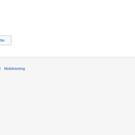
to
d
Mobilvisning