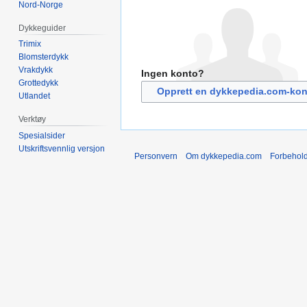
Nord-Norge
Dykkeguider
Trimix
Blomsterdykk
Vrakdykk
Ingen konto?
Grottedykk
Opprett en dykkepedia.com-kon
Utlandet
Verktøy
Spesialsider
Utskriftsvennlig versjon
Personvern
Om dykkepedia.com
Forbehol