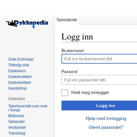
Spesialside
Logg inn
Hopp
Hopp
Brukernavn
til
til
Siste Endringer
navigering
søk
Tilfeldig side
Dykkekurs
Passord
Dykkebutikker
Dykkeklubber
Gassfylling
Hold meg innlogget
Dykkekart
Logg inn
Tabelloversikt over vrak
i Norge
Østlandet
Hjelp med innlogging
Sørlandet
Glemt passordet?
Vestlandet
Trøndelag