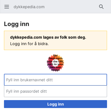
dykkepedia.com
Åpne hovedmenyen
Søk
Logg inn
dykkepedia.com lages av folk som deg.
Logg inn for å bidra.
Logg inn