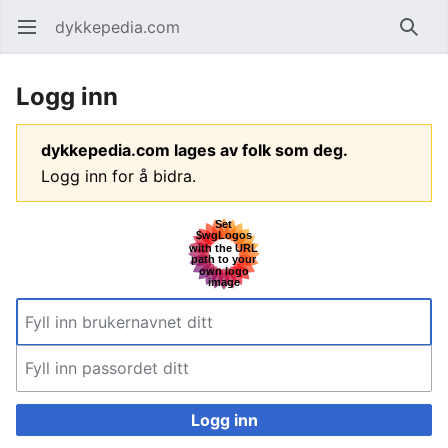
dykkepedia.com
Åpne hovedmenyen
Søk
Logg inn
dykkepedia.com lages av folk som deg.
Logg inn for å bidra.
Logg inn