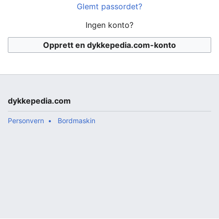
Glemt passordet?
Ingen konto?
Opprett en dykkepedia.com-konto
dykkepedia.com
Personvern
Bordmaskin