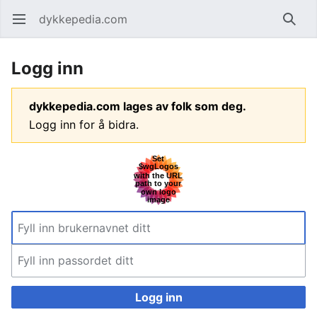
dykkepedia.com
Åpne hovedmenyen
Søk
Logg inn
dykkepedia.com lages av folk som deg.
Logg inn for å bidra.
Logg inn