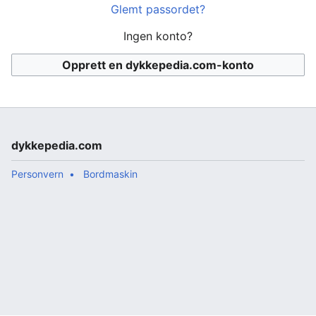
Glemt passordet?
Ingen konto?
Opprett en dykkepedia.com-konto
dykkepedia.com
Personvern
Bordmaskin