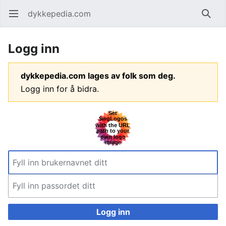
dykkepedia.com
Åpne hovedmenyen
Søk
Logg inn
dykkepedia.com lages av folk som deg.
Logg inn for å bidra.
Logg inn