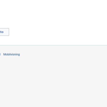
to
d
Mobilvisning