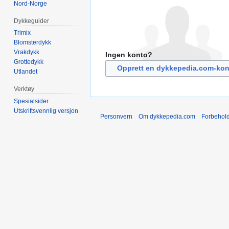
Nord-Norge
Dykkeguider
Trimix
Blomsterdykk
Vrakdykk
Ingen konto?
Grottedykk
Opprett en dykkepedia.com-kon
Utlandet
Verktøy
Spesialsider
Utskriftsvennlig versjon
Personvern
Om dykkepedia.com
Forbehol