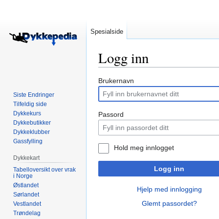
Spesialside
Logg inn
Hopp
Hopp
Brukernavn
til
til
Siste Endringer
navigering
søk
Tilfeldig side
Dykkekurs
Passord
Dykkebutikker
Dykkeklubber
Gassfylling
Hold meg innlogget
Dykkekart
Logg inn
Tabelloversikt over vrak
i Norge
Østlandet
Hjelp med innlogging
Sørlandet
Glemt passordet?
Vestlandet
Trøndelag