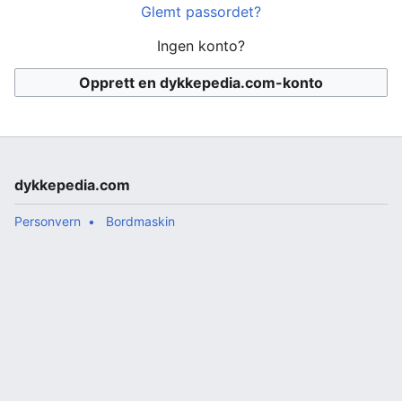
Glemt passordet?
Ingen konto?
Opprett en dykkepedia.com-konto
dykkepedia.com
Personvern
Bordmaskin