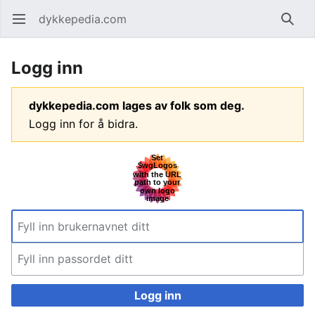
dykkepedia.com
Åpne hovedmenyen
Søk
Logg inn
dykkepedia.com lages av folk som deg.
Logg inn for å bidra.
Logg inn