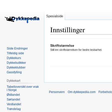
Spesialside
Innstillinger
Hopp
Hopp
Skriftstørrelse
til
til
Siste Endringer
Still inn skriftstørrelsen for bedre lesbarhet.
navigering
søk
Tilfeldig side
Dykkekurs
Dykkebutikker
Dykkeklubber
Gassfylling
Dykkekart
Tabelloversikt over vrak
i Norge
Personvern
Om dykkepedia.com
Forbehol
Østlandet
Sørlandet
Vestlandet
Trøndelag