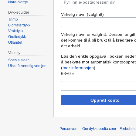
Nord-Norge
Dykkeguider
Virkelig navn (valgfritt)
Trimix
Blomsterdykk
Vrakdykk
Virkelig navn er valgfritt. Dersom angitt
Grottedykk
det komme til å bli brukt til å kreditere 
Utlandet
ditt arbeid.
Verktøy
Løs den enkle oppgava i boksen neden
Spesialsider
å beskytte mot automatisk kontooppret
Utskriftsvennlig versjon
(
mer informasjon
):
68+0 =
Opprett konto
Personvern
Om dykkepedia.com
Forbehol