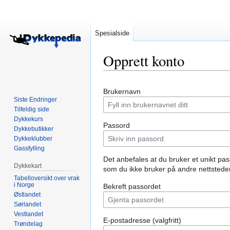
Spesialside
Opprett konto
Hopp
Hopp
Brukernavn
til
til
Siste Endringer
navigering
søk
Tilfeldig side
Dykkekurs
Passord
Dykkebutikker
Dykkeklubber
Gassfylling
Det anbefales at du bruker et unikt pa
Dykkekart
som du ikke bruker på andre nettsteder
Tabelloversikt over vrak
i Norge
Bekreft passordet
Østlandet
Sørlandet
Vestlandet
E-postadresse (valgfritt)
Trøndelag