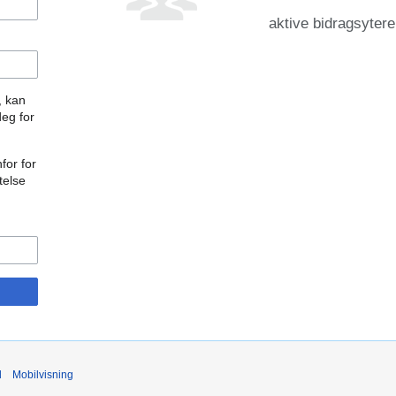
aktive bidragsytere
, kan
deg for
for for
telse
d
Mobilvisning