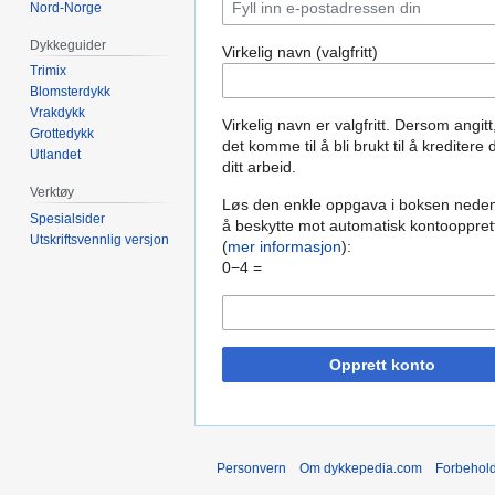
Nord-Norge
Dykkeguider
Virkelig navn (valgfritt)
Trimix
Blomsterdykk
Vrakdykk
Virkelig navn er valgfritt. Dersom angitt
Grottedykk
det komme til å bli brukt til å kreditere 
Utlandet
ditt arbeid.
Verktøy
Løs den enkle oppgava i boksen neden
Spesialsider
å beskytte mot automatisk kontooppret
Utskriftsvennlig versjon
(
mer informasjon
):
0−4 =
Opprett konto
Personvern
Om dykkepedia.com
Forbehol