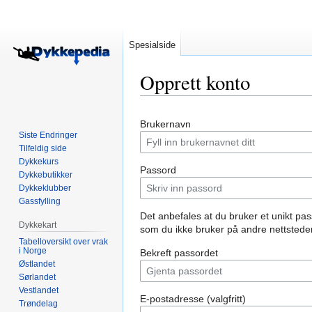
Spesialside
Opprett konto
Hopp
Hopp
Brukernavn
til
til
Siste Endringer
navigering
søk
Tilfeldig side
Dykkekurs
Passord
Dykkebutikker
Dykkeklubber
Gassfylling
Det anbefales at du bruker et unikt pa
Dykkekart
som du ikke bruker på andre nettsteder
Tabelloversikt over vrak
i Norge
Bekreft passordet
Østlandet
Sørlandet
Vestlandet
E-postadresse (valgfritt)
Trøndelag