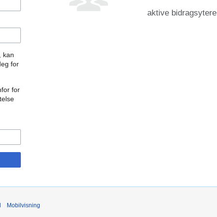
aktive bidragsytere
, kan
deg for
for for
telse
d
Mobilvisning