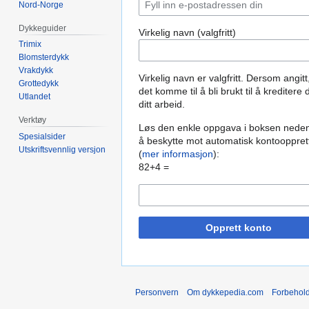
Nord-Norge
Dykkeguider
Virkelig navn (valgfritt)
Trimix
Blomsterdykk
Vrakdykk
Virkelig navn er valgfritt. Dersom angitt
Grottedykk
det komme til å bli brukt til å kreditere 
Utlandet
ditt arbeid.
Verktøy
Løs den enkle oppgava i boksen neden
Spesialsider
å beskytte mot automatisk kontooppret
Utskriftsvennlig versjon
(
mer informasjon
):
82+4 =
Opprett konto
Personvern
Om dykkepedia.com
Forbehol