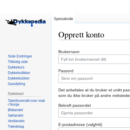
Spesialside
Opprett konto
Hopp
Hopp
Brukernavn
til
til
Siste Endringer
navigering
søk
Tilfeldig side
Dykkekurs
Passord
Dykkebutikker
Dykkeklubber
Gassfylling
Det anbefales at du bruker et unikt pa
Dykkekart
som du ikke bruker på andre nettsteder
Tabelloversikt over vrak
i Norge
Bekreft passordet
Østlandet
Sørlandet
Vestlandet
E-postadresse (valgfritt)
Trøndelag