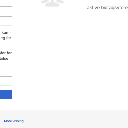
aktive bidragsytere
, kan
deg for
for for
telse
d
Mobilvisning