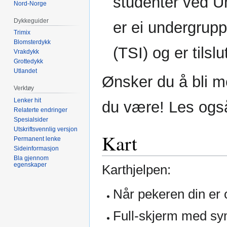
studenter ved U
Nord-Norge
Dykkeguider
er ei undergrup
Trimix
Blomsterdykk
(TSI) og er tils
Vrakdykk
Grottedykk
Utlandet
Ønsker du å bli 
Verktøy
Lenker hit
du være! Les også
Relaterte endringer
Spesialsider
Utskriftsvennlig versjon
Kart
Permanent lenke
Sideinformasjon
Bla gjennom
egenskaper
Karthjelpen:
Når pekeren din er o
Full-skjerm med sym