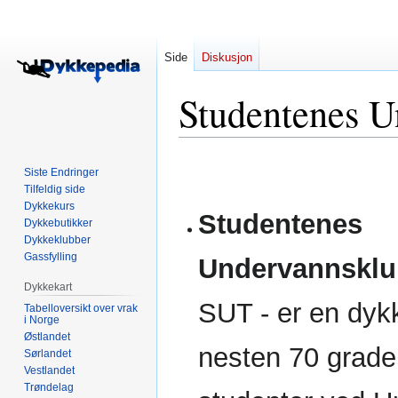
Side
Diskusjon
Studentenes 
Hopp
Hopp
Siste Endringer
til
til
Tilfeldig side
navigering
søk
Dykkekurs
Studentenes
Dykkebutikker
Dykkeklubber
Gassfylling
Undervannskl
Dykkekart
SUT - er en dyk
Tabelloversikt over vrak
i Norge
Østlandet
nesten 70 grade
Sørlandet
Vestlandet
Trøndelag