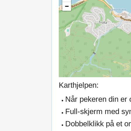
−
Karthjelpen:
Når pekeren din er o
Full-skjerm med sym
Dobbelklikk på et o