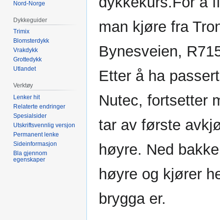
dykkekurs.For å 
Nord-Norge
Dykkeguider
man kjøre fra Tro
Trimix
Blomsterdykk
Bynesveien, R715
Vrakdykk
Grottedykk
Utlandet
Etter å ha passert
Verktøy
Nutec, fortsetter
Lenker hit
Relaterte endringer
Spesialsider
tar av første avkjø
Utskriftsvennlig versjon
Permanent lenke
Sideinformasjon
høyre. Ned bakken 
Bla gjennom
egenskaper
høyre og kjører he
brygga er.