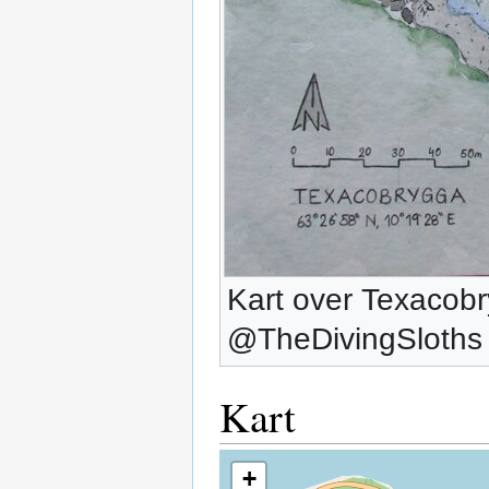
Kart over Texacobry
@TheDivingSloths 
Kart
+