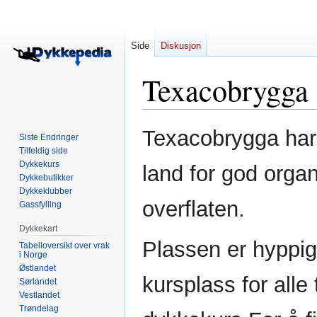
Side
Diskusjon
Texacobrygga
Hopp
Hopp
Texacobrygga har
Siste Endringer
til
til
Tilfeldig side
navigering
søk
Dykkekurs
land for god organ
Dykkebutikker
Dykkeklubber
overflaten.
Gassfylling
Dykkekart
Plassen er hyppi
Tabelloversikt over vrak
i Norge
Østlandet
kursplass for alle 
Sørlandet
Vestlandet
Trøndelag