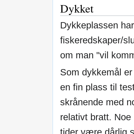
Dykket
Dykkeplassen har 
fiskeredskaper/slu
om man "vil komme
Som dykkemål er p
en fin plass til t
skrånende med noe
relativt bratt. Noe
tider være dårlig s