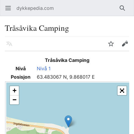
dykkepedia.com
Åpne hovedmenyen
Søk
Tråsåvika Camping
Språk
Overvåk
Rediger
Tråsåvika Camping
Nivå
Nivå 1
Posisjon
63.483067 N, 9.868017 E
+
−