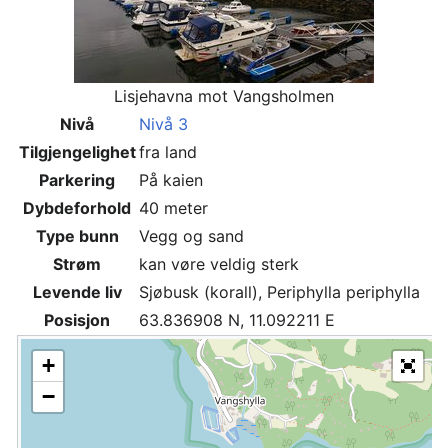
Lisjehavna mot Vangsholmen
Nivå
Nivå 3
Tilgjengelighet
fra land
Parkering
På kaien
Dybdeforhold
40 meter
Type bunn
Vegg og sand
Strøm
kan vøre veldig sterk
Levende liv
Sjøbusk (korall), Periphylla periphylla
Posisjon
63.836908 N, 11.092211 E
+
−