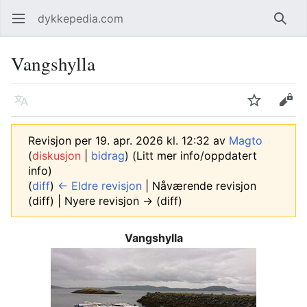
dykkepedia.com
Åpne hovedmenyen
Søk
Vangshylla
Språk
Overvåk
Rediger
Revisjon per 19. apr. 2026 kl. 12:32 av
Magto
(
diskusjon
|
bidrag
)
(Litt mer info/oppdatert
info)
(
diff
)
← Eldre revisjon
| Nåværende revisjon
(diff) | Nyere revisjon → (diff)
Vangshylla