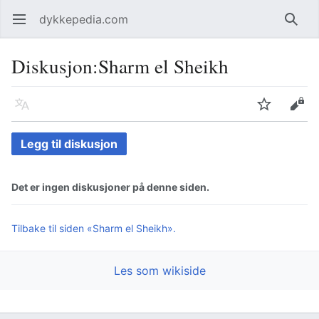
dykkepedia.com
Åpne hovedmenyen
Søk
Diskusjon
:
Sharm el Sheikh
Språk
Overvåk
Rediger
Legg til diskusjon
Det er ingen diskusjoner på denne siden.
Tilbake til siden «Sharm el Sheikh».
Les som wikiside