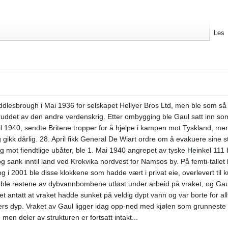
Les
iddlesbrough i Mai 1936 for selskapet Hellyer Bros Ltd, men ble som 
ruddet av den andre verdenskrig. Etter ombygging ble Gaul satt inn som
ril 1940, sendte Britene tropper for å hjelpe i kampen mot Tyskland, m
 gikk dårlig. 28. April fikk General De Wiart ordre om å evakuere sine 
g mot fiendtlige ubåter, ble 1. Mai 1940 angrepet av tyske Heinkel 111
g sank inntil land ved Krokvika nordvest for Namsos by. På femti-tallet b
i 2001 ble disse klokkene som hadde vært i privat eie, overlevert til ku
t, ble restene av dybvannbombene utløst under arbeid på vraket, og Gaul
 antatt at vraket hadde sunket på veldig dypt vann og var borte for all
eters dyp. Vraket av Gaul ligger idag opp-ned med kjølen som grunneste
 men deler av strukturen er fortsatt intakt...