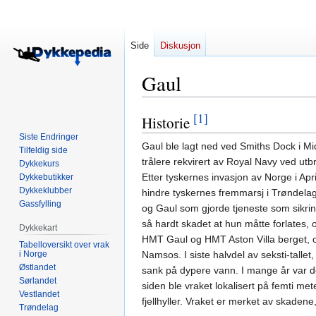
Side
Diskusjon
Gaul
[1]
Historie
Hopp
Hopp
til
til
Siste Endringer
Gaul ble lagt ned ved Smiths Dock i M
navigering
søk
Tilfeldig side
trålere rekvirert av Royal Navy ved utb
Dykkekurs
Etter tyskernes invasjon av Norge i Ap
Dykkebutikker
Dykkeklubber
hindre tyskernes fremmarsj i Trøndelag
Gassfylling
og Gaul som gjorde tjeneste som sikrin
så hardt skadet at hun måtte forlates, o
Dykkekart
HMT Gaul og HMT Aston Villa berget, og 
Tabelloversikt over vrak
i Norge
Namsos. I siste halvdel av seksti-talle
Østlandet
sank på dypere vann. I mange år var det
Sørlandet
siden ble vraket lokalisert på femti m
Vestlandet
fjellhyller. Vraket er merket av skadene,
Trøndelag