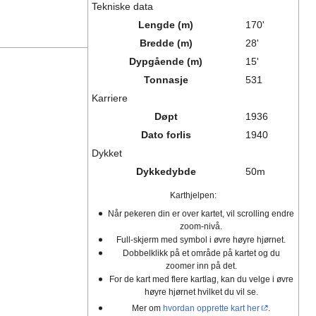
Tekniske data
Lengde (m)
170'
Bredde (m)
28'
Dypgående (m)
15'
Tonnasje
531
Karriere
Døpt
1936
Dato forlis
1940
Dykket
Dykkedybde
50m
Karthjelpen:
Når pekeren din er over kartet, vil scrolling endre
zoom-nivå.
Full-skjerm med symbol i øvre høyre hjørnet.
Dobbelklikk på et område på kartet og du
zoomer inn på det.
For de kart med flere kartlag, kan du velge i øvre
høyre hjørnet hvilket du vil se.
Mer om
hvordan opprette kart her
.