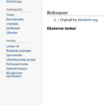
Nord-Norge
Dykkeguider
Referanser
Trimix
↑
Orginalt fra
skovheim.org
Blomsterdykk
Vrakdykk
Eksterne lenker
Grottedykk
Utlandet
Verktøy
Lenker hit
Relaterte endringer
Spesialsider
Utskriftsvennlig versjon
Permanent lenke
Sideinformasjon
Bla gjennom
egenskaper