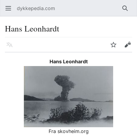
dykkepedia.com
Åpne hovedmenyen
Søk
Hans Leonhardt
Språk
Overvåk
Rediger
Hans Leonhardt
Fra skovheim.org