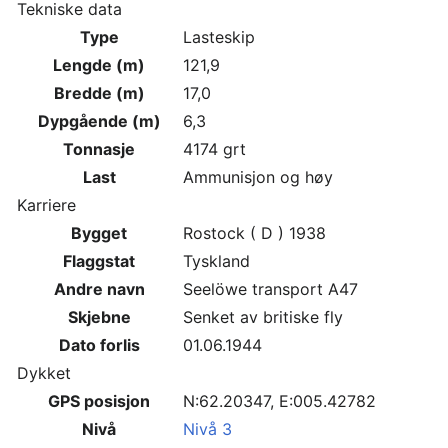
Tekniske data
Type
Lasteskip
Lengde (m)
121,9
Bredde (m)
17,0
Dypgående (m)
6,3
Tonnasje
4174 grt
Last
Ammunisjon og høy
Karriere
Bygget
Rostock ( D ) 1938
Flaggstat
Tyskland
Andre navn
Seelöwe transport A47
Skjebne
Senket av britiske fly
Dato forlis
01.06.1944
Dykket
GPS posisjon
N:62.20347, E:005.42782
Nivå
Nivå 3