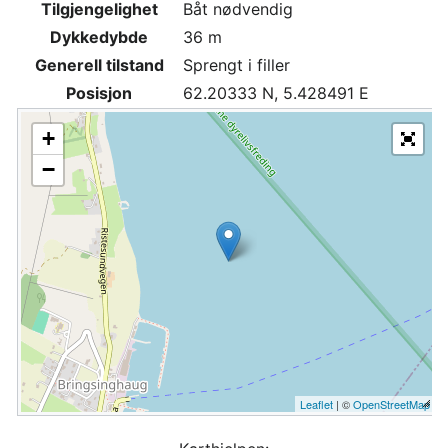
Tilgjengelighet
Båt nødvendig
Dykkedybde
36 m
Generell tilstand
Sprengt i filler
Posisjon
62.20333 N, 5.428491 E
+
−
Leaflet
| ©
OpenStreetMap