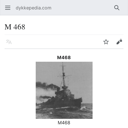
dykkepedia.com
Åpne hovedmenyen
Søk
M 468
Språk
Overvåk
Rediger
M468
M468