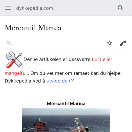
dykkepedia.com
Åpne hovedmenyen
Søk
Mercantil Marica
Språk
Overvåk
Rediger
Denne artikkelen er dessverre
kort eller
mangelfull
. Om du vet mer om temaet kan du hjelpe
Dykkepedia ved å
utvide den
Mercantil Marica