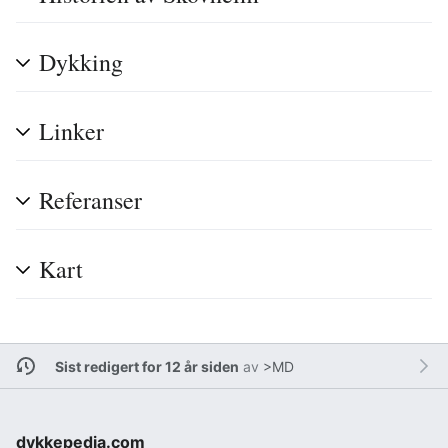
Dykking
Linker
Referanser
Kart
Sist redigert for 12 år siden
av
>MD
dykkepedia.com