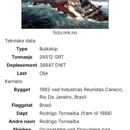
foto:nrk.no
Tekniske data
Type
Bulkskip
Tonnasje
26512 GRT
Deplasement
38847 DWT
Last
Olje
Karriere
Bygget
1982 ved Industrias Reunidas Caneco,
Rio De Janeiro, Brazil
Flaggstat
Brasil
Døpt
Rodrigo Torrealba (fram til 1988)
Andre navn
Rodrigo Torrealba
Skjebne
Grunnstøtte ved Storvalene pga