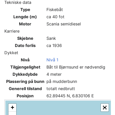
Tekniske data
Type
Fiskebåt
Lengde (m)
ca 40 fot
Motor
Scania semidiesel
Karriere
Skjebne
Sank
Dato forlis
ca 1936
Dykket
Nivå
Nivå 1
Tilgjengelighet
Båt til Bjørnsund er nødvendig
Dykkedybde
4 meter
Plassering på bunn
på mudderbunn
Generell tilstand
totalt nedbrutt
Posisjon
62.89445 N, 6.830106 E
+