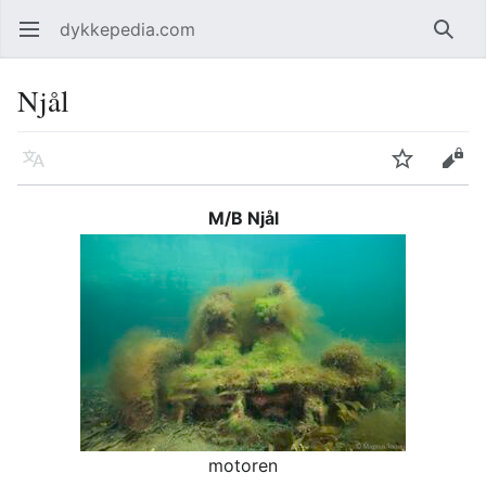
dykkepedia.com
Åpne hovedmenyen
Søk
Njål
Språk
Overvåk
Rediger
M/B Njål
motoren